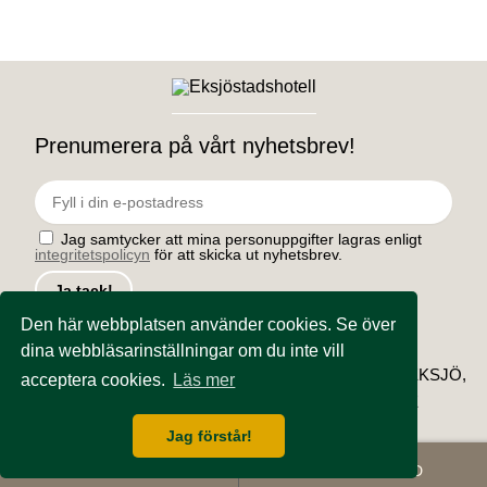
Prenumerera på vårt nyhetsbrev!
Jag samtycker att mina personuppgifter lagras enligt
integritetspolicyn
för att skicka ut nyhetsbrev.
Den här webbplatsen använder cookies. Se över
dina webbläsarinställningar om du inte vill
EKSJÖ STADSHOTELL, STORA TORGET 9, 575 31 EKSJÖ,
acceptera cookies.
Läs mer
0381-130 20, INFO@EKSJOSTADSHOTELL.SE
Jag förstår!
BOKA RUM
BOKA BORD