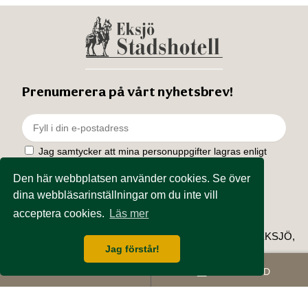
Prenumerera på vårt nyhetsbrev!
Jag samtycker att mina personuppgifter lagras enligt
integritetspolicyn
för att skicka ut nyhetsbrev.
Den här webbplatsen använder cookies. Se över
dina webbläsarinställningar om du inte vill
acceptera cookies.
Läs mer
EKSJÖ STADSHOTELL, STORA TORGET 9, 575 31 EKSJÖ,
Jag förstår!
0381-130 20, INFO@EKSJOSTADSHOTELL.SE
BOKA RUM
BOKA BORD